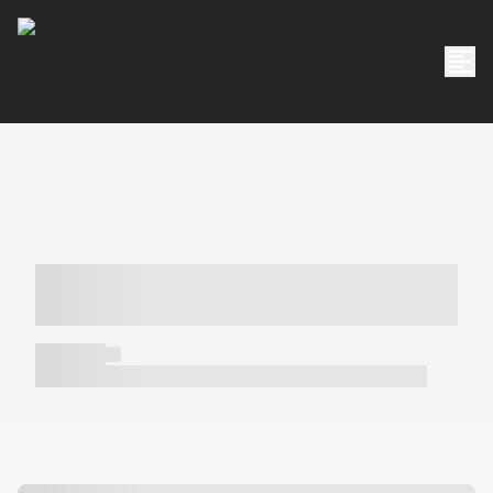
----- ----- -- ------ ---- ---- -- ----- -----
----- --- ------
----- -----
----- ----- -- ------ ---- ---- -- ----- ----- ----- --- ------