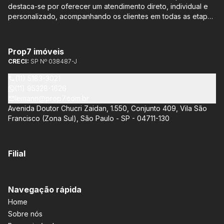
destaca-se por oferecer um atendimento direto, individual e
personalizado, acompanhando os clientes em todas as etapas
do processo de compra ou venda, sem qualquer custo
adicional. Entre os empreendimentos representados pela
Lemann Imóveis, destaca-se o Isla by Cyrela, localizado em
Prop7 imóveis
Santo Amaro, que oferece apartamentos de 113 m² e 136 m²,
CRECI:
SP Nº 038487-J
com opções de 3 ou 4 quartos e até 3 suítes. Esses imóveis
estão situados próximos ao Metrô e à Marginal Pinheiros,
(11) 5183-3021
proporcionando facilidade de acesso e comodidade aos
(11) 95328-1626
moradores.
lemann@prop7.com.br
Avenida Doutor Chucri Zaidan, 1.550, Conjunto 409, Vila São
Francisco (Zona Sul), São Paulo - SP - 04711-130
Filial
Navegação rápida
Home
Sobre nós