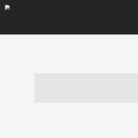
----- ----- -- -
- ------