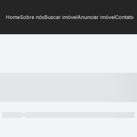
Home
Sobre nós
Buscar imóvel
Anunciar imóvel
Contato
----- ---- ---- -- ----
----- -----
----- ----- -- ------ ---- ---- -- ----- ----- ----- --- ------