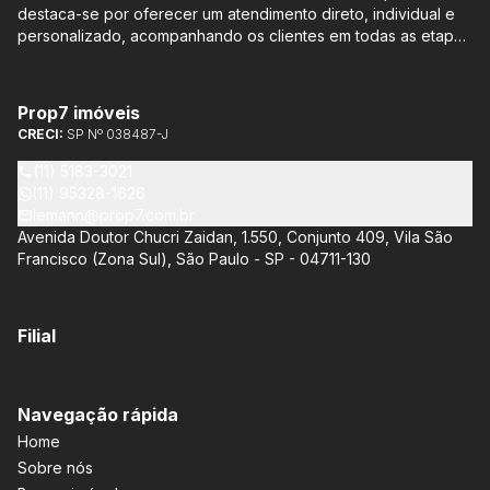
destaca-se por oferecer um atendimento direto, individual e
personalizado, acompanhando os clientes em todas as etapas
do processo de compra ou venda, sem qualquer custo
adicional. Entre os empreendimentos representados pela
Lemann Imóveis, destaca-se o Isla by Cyrela, localizado em
Prop7 imóveis
Santo Amaro, que oferece apartamentos de 113 m² e 136 m²,
CRECI:
SP Nº 038487-J
com opções de 3 ou 4 quartos e até 3 suítes. Esses imóveis
estão situados próximos ao Metrô e à Marginal Pinheiros,
(11) 5183-3021
proporcionando facilidade de acesso e comodidade aos
(11) 95328-1626
moradores.
lemann@prop7.com.br
Avenida Doutor Chucri Zaidan, 1.550, Conjunto 409, Vila São
Francisco (Zona Sul), São Paulo - SP - 04711-130
Filial
Navegação rápida
Home
Sobre nós