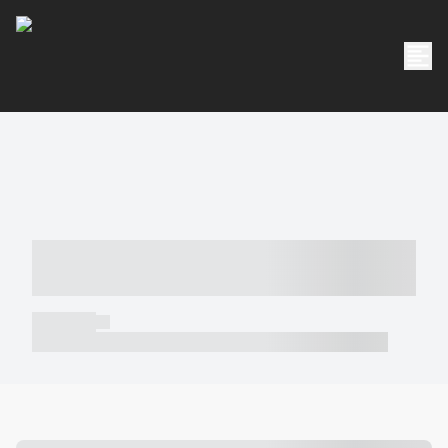
----- ----- -- ------ ---- ---- -- ----- -----
----- --- ------
----- -----
----- ----- -- ------ ---- ---- -- ----- ----- ----- --- ------