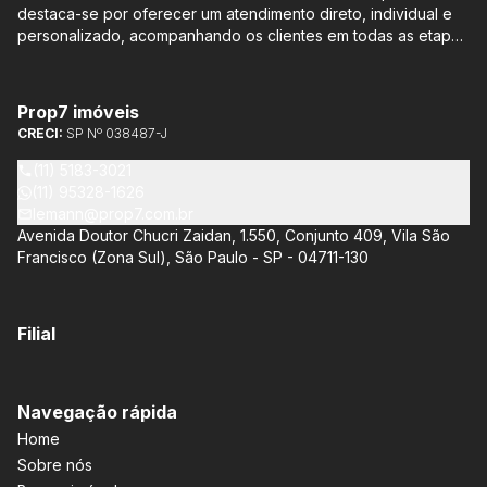
destaca-se por oferecer um atendimento direto, individual e
personalizado, acompanhando os clientes em todas as etapas
do processo de compra ou venda, sem qualquer custo
adicional. Entre os empreendimentos representados pela
Lemann Imóveis, destaca-se o Isla by Cyrela, localizado em
Prop7 imóveis
Santo Amaro, que oferece apartamentos de 113 m² e 136 m²,
CRECI:
SP Nº 038487-J
com opções de 3 ou 4 quartos e até 3 suítes. Esses imóveis
estão situados próximos ao Metrô e à Marginal Pinheiros,
(11) 5183-3021
proporcionando facilidade de acesso e comodidade aos
(11) 95328-1626
moradores.
lemann@prop7.com.br
Avenida Doutor Chucri Zaidan, 1.550, Conjunto 409, Vila São
Francisco (Zona Sul), São Paulo - SP - 04711-130
Filial
Navegação rápida
Home
Sobre nós