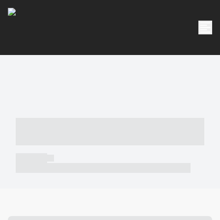
----- ----- -- ------ ---- ---- -- ----- -----
----- --- ------
----- -----
----- ----- -- ------ ---- ---- -- ----- ----- ----- --- ------