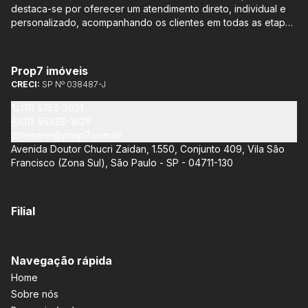
destaca-se por oferecer um atendimento direto, individual e
personalizado, acompanhando os clientes em todas as etapas
do processo de compra ou venda, sem qualquer custo
adicional. Entre os empreendimentos representados pela
Lemann Imóveis, destaca-se o Isla by Cyrela, localizado em
Prop7 imóveis
Santo Amaro, que oferece apartamentos de 113 m² e 136 m²,
CRECI:
SP Nº 038487-J
com opções de 3 ou 4 quartos e até 3 suítes. Esses imóveis
estão situados próximos ao Metrô e à Marginal Pinheiros,
(11) 5183-3021
proporcionando facilidade de acesso e comodidade aos
(11) 95328-1626
moradores.
lemann@prop7.com.br
Avenida Doutor Chucri Zaidan, 1.550, Conjunto 409, Vila São
Francisco (Zona Sul), São Paulo - SP - 04711-130
Filial
Navegação rápida
Home
Sobre nós