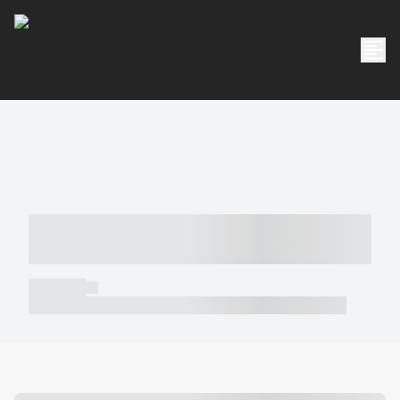
----- ----- -- ------ ---- ---- -- ----- -----
----- --- ------
----- -----
----- ----- -- ------ ---- ---- -- ----- ----- ----- --- ------