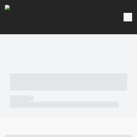
----- ----- -- ------ ---- ---- -- ----- -----
----- --- ------
----- -----
----- ----- -- ------ ---- ---- -- ----- ----- ----- --- ------