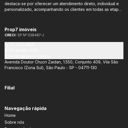
destaca-se por oferecer um atendimento direto, individual e
personalizado, acompanhando os clientes em todas as etapas
do processo de compra ou venda, sem qualquer custo
adicional. Entre os empreendimentos representados pela
Lemann Imóveis, destaca-se o Isla by Cyrela, localizado em
Prop7 imóveis
Santo Amaro, que oferece apartamentos de 113 m² e 136 m²,
CRECI:
SP Nº 038487-J
com opções de 3 ou 4 quartos e até 3 suítes. Esses imóveis
estão situados próximos ao Metrô e à Marginal Pinheiros,
(11) 5183-3021
proporcionando facilidade de acesso e comodidade aos
(11) 95328-1626
moradores.
lemann@prop7.com.br
Avenida Doutor Chucri Zaidan, 1.550, Conjunto 409, Vila São
Francisco (Zona Sul), São Paulo - SP - 04711-130
Filial
Navegação rápida
Home
Sobre nós