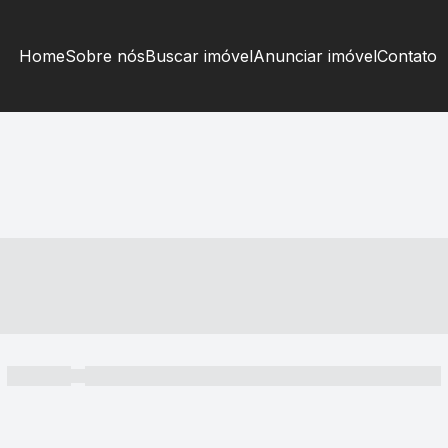
Home
Sobre nós
Buscar imóvel
Anunciar imóvel
Contato
----- ---- ---- -- ----
----- -----
----- ----- -- ------ ---- ---- -- ----- ----- ----- --- ------