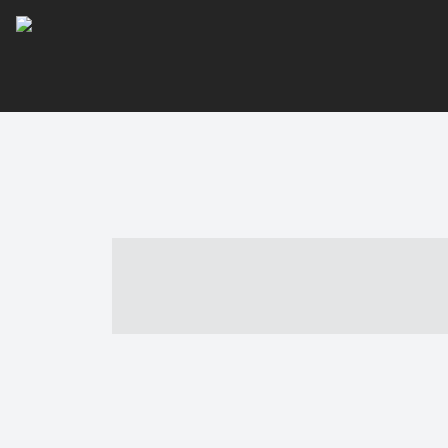
----- ----- -- -
- ------