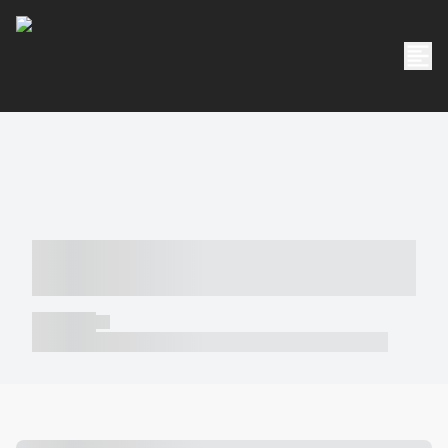
----- ----- -- ------ ---- ---- -- ----- -----
----- --- ------
----- -----
----- ----- -- ------ ---- ---- -- ----- ----- ----- --- ------