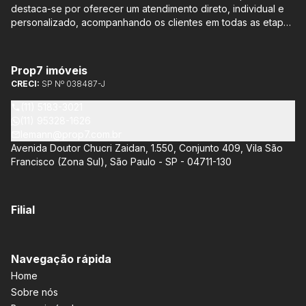
destaca-se por oferecer um atendimento direto, individual e
personalizado, acompanhando os clientes em todas as etapas
do processo de compra ou venda, sem qualquer custo
adicional. Entre os empreendimentos representados pela
Lemann Imóveis, destaca-se o Isla by Cyrela, localizado em
Prop7 imóveis
Santo Amaro, que oferece apartamentos de 113 m² e 136 m²,
CRECI:
SP Nº 038487-J
com opções de 3 ou 4 quartos e até 3 suítes. Esses imóveis
estão situados próximos ao Metrô e à Marginal Pinheiros,
(11) 5183-3021
proporcionando facilidade de acesso e comodidade aos
(11) 95328-1626
moradores.
lemann@prop7.com.br
Avenida Doutor Chucri Zaidan, 1.550, Conjunto 409, Vila São
Francisco (Zona Sul), São Paulo - SP - 04711-130
Filial
Navegação rápida
Home
Sobre nós