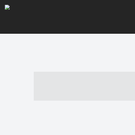
----- ----- -- -
- ------