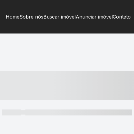
Home
Sobre nós
Buscar imóvel
Anunciar imóvel
Contato
----- ---- ---- -- ----
----- -----
----- ----- -- ------ ---- ---- -- ----- ----- ----- --- ------