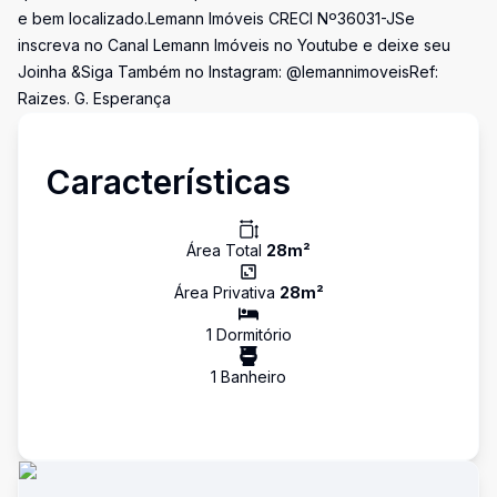
e bem localizado.Lemann Imóveis CRECI Nº36031-JSe
inscreva no Canal Lemann Imóveis no Youtube e deixe seu
Joinha &Siga Também no Instagram: @lemannimoveisRef:
Raizes. G. Esperança
Características
Área Total
28
m²
Área Privativa
28
m²
1
Dormitório
1
Banheiro