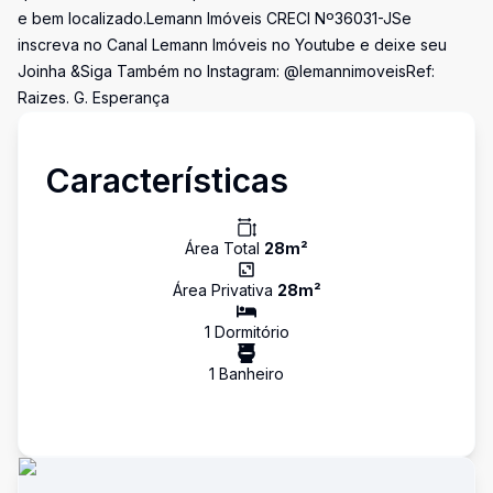
e bem localizado.Lemann Imóveis CRECI Nº36031-JSe
inscreva no Canal Lemann Imóveis no Youtube e deixe seu
Joinha &Siga Também no Instagram: @lemannimoveisRef:
Raizes. G. Esperança
Características
Área Total
28
m²
Área Privativa
28
m²
1
Dormitório
1
Banheiro