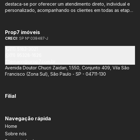
destaca-se por oferecer um atendimento direto, individual e
personalizado, acompanhando os clientes em todas as etapas
do processo de compra ou venda, sem qualquer custo
adicional. Entre os empreendimentos representados pela
Lemann Imóveis, destaca-se o Isla by Cyrela, localizado em
Prop7 imóveis
Santo Amaro, que oferece apartamentos de 113 m² e 136 m²,
CRECI:
SP Nº 038487-J
com opções de 3 ou 4 quartos e até 3 suítes. Esses imóveis
estão situados próximos ao Metrô e à Marginal Pinheiros,
(11) 5183-3021
proporcionando facilidade de acesso e comodidade aos
(11) 95328-1626
moradores.
lemann@prop7.com.br
Avenida Doutor Chucri Zaidan, 1.550, Conjunto 409, Vila São
Francisco (Zona Sul), São Paulo - SP - 04711-130
Filial
Navegação rápida
Home
Sobre nós