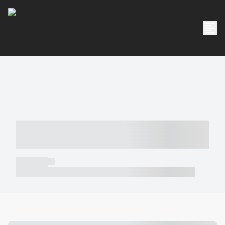
----- ----- -- ------ ---- ---- -- ----- -----
----- --- ------
----- -----
----- ----- -- ------ ---- ---- -- ----- ----- ----- --- ------