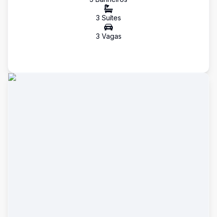
3
Suíte
s
3
Vaga
s