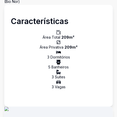
(Bio Nor)
Características
Área Total
209
m²
Área Privativa
209
m²
3
Dormitório
s
5
Banheiro
s
3
Suíte
s
3
Vaga
s