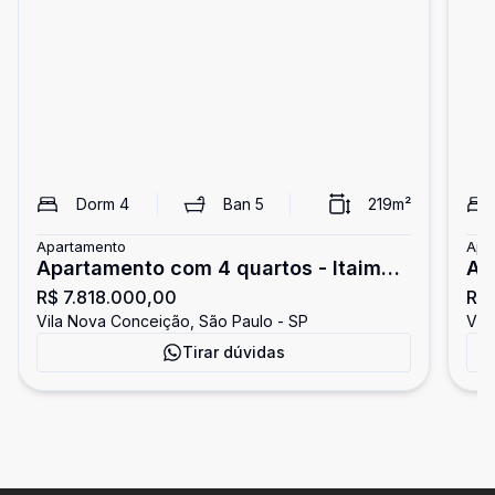
Dorm
4
Ban
5
219
m²
Apartamento
Apa
Apartamento com 4 quartos - Itaim
Ap
R$ 7.818.000,00
R$
Bibi
Bib
Vila Nova Conceição, São Paulo - SP
Vil
Tirar dúvidas