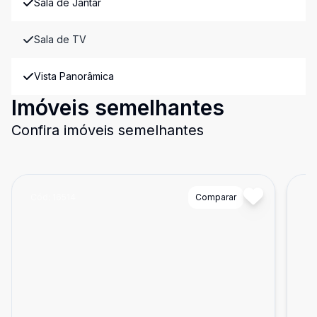
Sala de Jantar
Sala de TV
Vista Panorâmica
Imóveis semelhantes
Confira imóveis semelhantes
Cód:
16514
Comparar
Có