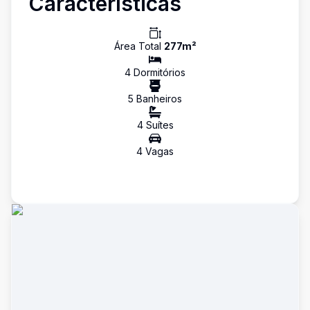
Características
Área Total
277
m²
4
Dormitório
s
5
Banheiro
s
4
Suíte
s
4
Vaga
s