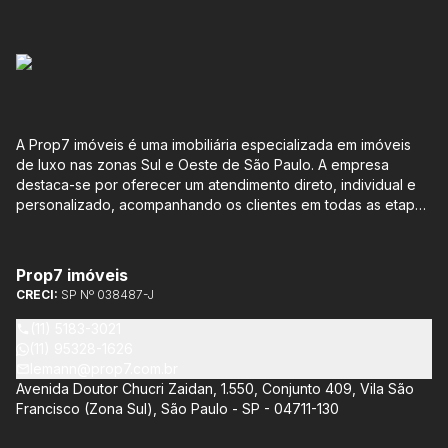
A Prop7 imóveis é uma imobiliária especializada em imóveis
de luxo nas zonas Sul e Oeste de São Paulo. A empresa
destaca-se por oferecer um atendimento direto, individual e
personalizado, acompanhando os clientes em todas as etapas
do processo de compra ou venda, sem qualquer custo
adicional. Entre os empreendimentos representados pela
Lemann Imóveis, destaca-se o Isla by Cyrela, localizado em
Prop7 imóveis
Santo Amaro, que oferece apartamentos de 113 m² e 136 m²,
CRECI:
SP Nº 038487-J
com opções de 3 ou 4 quartos e até 3 suítes. Esses imóveis
estão situados próximos ao Metrô e à Marginal Pinheiros,
(11) 5183-3021
proporcionando facilidade de acesso e comodidade aos
(11) 95328-1626
moradores.
lemann@prop7.com.br
Avenida Doutor Chucri Zaidan, 1.550, Conjunto 409, Vila São
Francisco (Zona Sul), São Paulo - SP - 04711-130