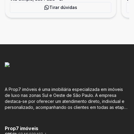
Tirar dúvidas
A Prop7 imóveis é uma imobiliária especializada em imóveis
de luxo nas zonas Sul e Oeste de São Paulo. A empresa
destaca-se por oferecer um atendimento direto, individual e
personalizado, acompanhando os clientes em todas as etapas
do processo de compra ou venda, sem qualquer custo
adicional. Entre os empreendimentos representados pela
Lemann Imóveis, destaca-se o Isla by Cyrela, localizado em
Prop7 imóveis
Santo Amaro, que oferece apartamentos de 113 m² e 136 m²,