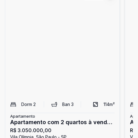
Dorm
2
Ban
3
114
m²
Apartamento
Apa
Apartamento com 2 quartos à venda
Ap
R$ 3.050.000,00
R$ 
- Vila Olímpia - São Paulo/SP
- V
Vila Olímpia, São Paulo - SP
Vila