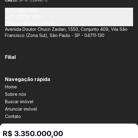
CRECI:
SP Nº 038487-J
com opções de 3 ou 4 quartos e até 3 suítes. Esses imóveis
estão situados próximos ao Metrô e à Marginal Pinheiros,
(11) 5183-3021
proporcionando facilidade de acesso e comodidade aos
(11) 95328-1626
moradores.
lemann@prop7.com.br
Avenida Doutor Chucri Zaidan, 1.550, Conjunto 409, Vila São
Francisco (Zona Sul), São Paulo - SP - 04711-130
Filial
Navegação rápida
Home
Sobre nós
Buscar imóvel
Anunciar imóvel
Contato
R$ 3.350.000,00