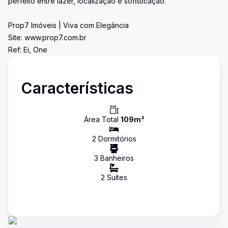
perfeito entre lazer, localização e sofisticação.
Prop7 Imóveis | Viva com Elegância
Site: www.prop7.com.br
Ref: Ei, One
Características
Área Total
109
m²
2
Dormitório
s
3
Banheiro
s
2
Suíte
s