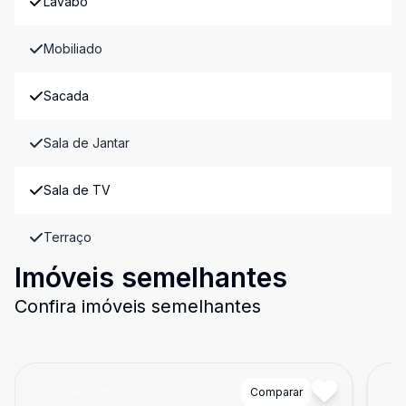
Lavabo
Mobiliado
Sacada
Sala de Jantar
Sala de TV
Terraço
Imóveis semelhantes
Confira imóveis semelhantes
Cód:
AP15425
Comparar
Có