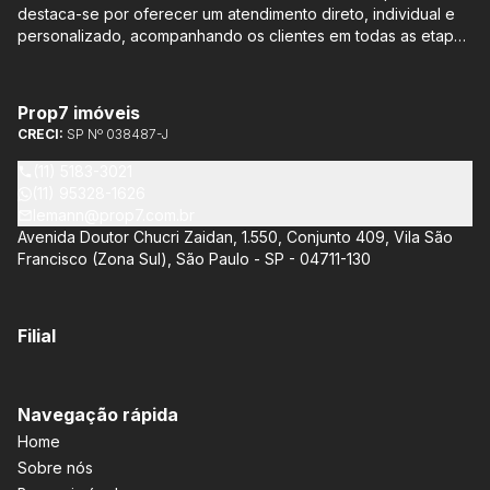
destaca-se por oferecer um atendimento direto, individual e
personalizado, acompanhando os clientes em todas as etapas
do processo de compra ou venda, sem qualquer custo
adicional. Entre os empreendimentos representados pela
Lemann Imóveis, destaca-se o Isla by Cyrela, localizado em
Prop7 imóveis
Santo Amaro, que oferece apartamentos de 113 m² e 136 m²,
CRECI:
SP Nº 038487-J
com opções de 3 ou 4 quartos e até 3 suítes. Esses imóveis
estão situados próximos ao Metrô e à Marginal Pinheiros,
(11) 5183-3021
proporcionando facilidade de acesso e comodidade aos
(11) 95328-1626
moradores.
lemann@prop7.com.br
Avenida Doutor Chucri Zaidan, 1.550, Conjunto 409, Vila São
Francisco (Zona Sul), São Paulo - SP - 04711-130
Filial
Navegação rápida
Home
Sobre nós