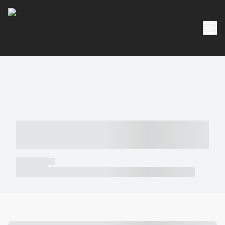
----- ----- -- ------ ---- ---- -- ----- -----
----- --- ------
----- -----
----- ----- -- ------ ---- ---- -- ----- ----- ----- --- ------