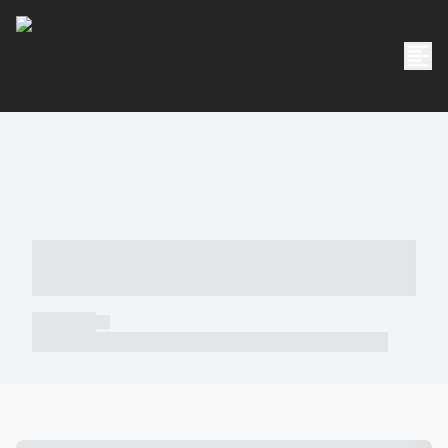
----- ----- -- ------ ---- ---- -- ----- -----
----- --- ------
----- -----
----- ----- -- ------ ---- ---- -- ----- ----- ----- --- ------