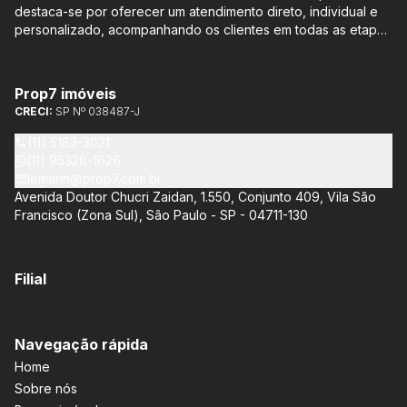
destaca-se por oferecer um atendimento direto, individual e
personalizado, acompanhando os clientes em todas as etapas
do processo de compra ou venda, sem qualquer custo
adicional. Entre os empreendimentos representados pela
Lemann Imóveis, destaca-se o Isla by Cyrela, localizado em
Prop7 imóveis
Santo Amaro, que oferece apartamentos de 113 m² e 136 m²,
CRECI:
SP Nº 038487-J
com opções de 3 ou 4 quartos e até 3 suítes. Esses imóveis
estão situados próximos ao Metrô e à Marginal Pinheiros,
(11) 5183-3021
proporcionando facilidade de acesso e comodidade aos
(11) 95328-1626
moradores.
lemann@prop7.com.br
Avenida Doutor Chucri Zaidan, 1.550, Conjunto 409, Vila São
Francisco (Zona Sul), São Paulo - SP - 04711-130
Filial
Navegação rápida
Home
Sobre nós