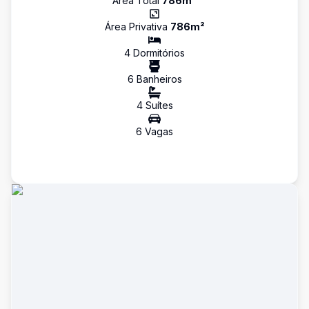
Área Total
786
m²
Área Privativa
786
m²
4
Dormitório
s
6
Banheiro
s
4
Suíte
s
6
Vaga
s