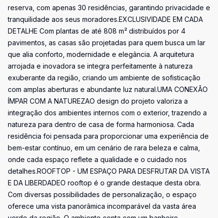
reserva, com apenas 30 residências, garantindo privacidade e
tranquilidade aos seus moradores.EXCLUSIVIDADE EM CADA
DETALHE Com plantas de até 808 m² distribuídos por 4
pavimentos, as casas são projetadas para quem busca um lar
que alia conforto, modernidade e elegância. A arquitetura
arrojada e inovadora se integra perfeitamente à natureza
exuberante da região, criando um ambiente de sofisticação
com amplas aberturas e abundante luz natural.UMA CONEXÃO
ÍMPAR COM A NATUREZAO design do projeto valoriza a
integração dos ambientes internos com o exterior, trazendo a
natureza para dentro de casa de forma harmoniosa. Cada
residência foi pensada para proporcionar uma experiência de
bem-estar contínuo, em um cenário de rara beleza e calma,
onde cada espaço reflete a qualidade e o cuidado nos
detalhes.ROOFTOP - UM ESPAÇO PARA DESFRUTAR DA VISTA
E DA LIBERDADEO rooftop é o grande destaque desta obra.
Com diversas possibilidades de personalização, o espaço
oferece uma vista panorâmica incomparável da vasta área
verde da região. O ambiente conta com um banheiro