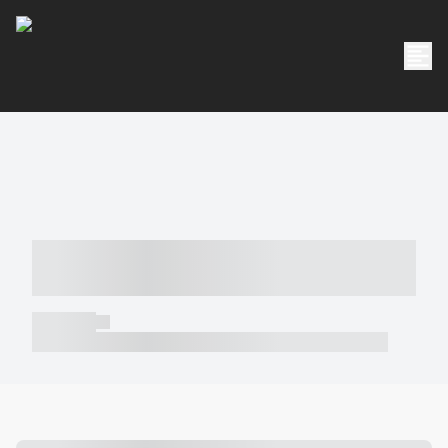
----- ----- -- ------ ---- ---- -- ----- -----
----- --- ------
----- -----
----- ----- -- ------ ---- ---- -- ----- ----- ----- --- ------