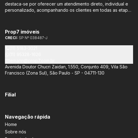
destaca-se por oferecer um atendimento direto, individual e
personalizado, acompanhando os clientes em todas as etapas
do processo de compra ou venda, sem qualquer custo
adicional. Entre os empreendimentos representados pela
Lemann Imóveis, destaca-se o Isla by Cyrela, localizado em
Prop7 imóveis
Santo Amaro, que oferece apartamentos de 113 m² e 136 m²,
CRECI:
SP Nº 038487-J
com opções de 3 ou 4 quartos e até 3 suítes. Esses imóveis
estão situados próximos ao Metrô e à Marginal Pinheiros,
(11) 5183-3021
proporcionando facilidade de acesso e comodidade aos
(11) 95328-1626
moradores.
lemann@prop7.com.br
Avenida Doutor Chucri Zaidan, 1.550, Conjunto 409, Vila São
Francisco (Zona Sul), São Paulo - SP - 04711-130
Filial
Navegação rápida
Home
Sobre nós