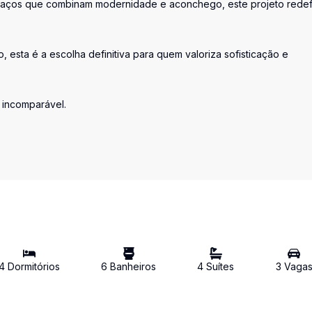
paços que combinam modernidade e aconchego, este projeto redef
o, esta é a escolha definitiva para quem valoriza sofisticação e
o incomparável.
4
Dormitório
s
6
Banheiro
s
4
Suíte
s
3
Vaga