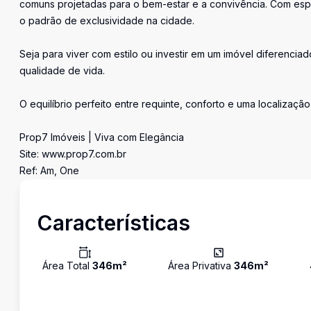
comuns projetadas para o bem-estar e a convivência. Com es
o padrão de exclusividade na cidade.
Seja para viver com estilo ou investir em um imóvel diferenciad
qualidade de vida.
O equilíbrio perfeito entre requinte, conforto e uma localizaçã
Prop7 Imóveis | Viva com Elegância
Site: www.prop7.com.br
Ref: Am, One
Características
Área Total
346
m²
Área Privativa
346
m²