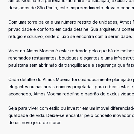
Atmos Moema é a perfeita fusão entre sofisticação, exclusivid
desejados de São Paulo, este empreendimento eleva o conceit
Com uma torre baixa e um número restrito de unidades, Atmos 
privacidade e conforto em cada detalhe. Sua arquitetura con
refúgio exclusivo, onde o luxo se encontra com a serenidade.
Viver no Atmos Moema é estar rodeado pelo que há de melhor 
renomados restaurantes, boutiques elegantes e uma infraestru
paulistana sem abrir mão da tranquilidade e segurança que fa
Cada detalhe do Atmos Moema foi cuidadosamente planejado p
elegantes ou nas áreas comuns projetadas para o bem-estar 
aconchego, Atmos Moema redefine o padrão de exclusividade
Seja para viver com estilo ou investir em um imóvel diferencia
qualidade de vida. Deixe-se encantar pelo conceito inovado
de um novo jeito de morar.