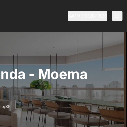
(11) 95328-1626
venda - Moema
ulo/SP