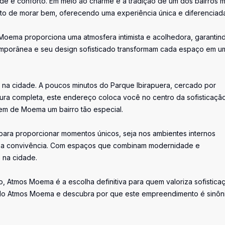
ade e conforto. Em meio ao charme e à tradição de um dos bairros m
o de morar bem, oferecendo uma experiência única e diferenciada
Moema proporciona uma atmosfera intimista e acolhedora, garantin
temporânea e seu design sofisticado transformam cada espaço em u
na cidade. A poucos minutos do Parque Ibirapuera, cercado por
tura completa, este endereço coloca você no centro da sofisticaçã
zem de Moema um bairro tão especial.
ara proporcionar momentos únicos, seja nos ambientes internos
e a convivência. Com espaços que combinam modernidade e
 na cidade.
do, Atmos Moema é a escolha definitiva para quem valoriza sofistica
r do Atmos Moema e descubra por que este empreendimento é sinô