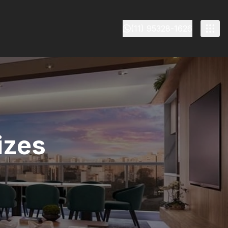
(11) 95328-1626
izes