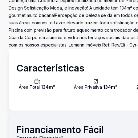
Conheça uma Cobertura Duplex localizada no melhor de Perdize
Design Sofisticação Moda, e Inovação! A unidade tem 134m² com
gourmet muito bacana!Percepção de beleza se da em todos os 
suas áreas comuns, o Lazer elevado trazem toda sofisticação d
Piscina com previsão para futuro aquecimento com trocador de
Guarda Corpo em alumínio e vidro nos terraços sociais dão os
com os nossos especialistas. Lemann Imóveis Ref: Rev/Eli - Cyr-
Características
Área Total
134
m²
Área Privativa
134
m²
Financiamento Fácil