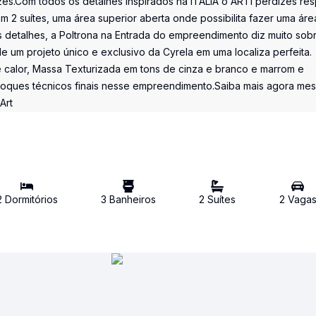
s.Com todos os detalhes inspirados na ITALIA o ARTI perdizes res
 2 suítes, uma área superior aberta onde possibilita fazer uma áre
detalhes, a Poltrona na Entrada do empreendimento diz muito sob
e um projeto único e exclusivo da Cyrela em uma localiza perfeita.
 calor, Massa Texturizada em tons de cinza e branco e marrom e
 toques técnicos finais nesse empreendimento.Saiba mais agora me
Art
2
Dormitório
s
3
Banheiro
s
2
Suíte
s
2
Vaga