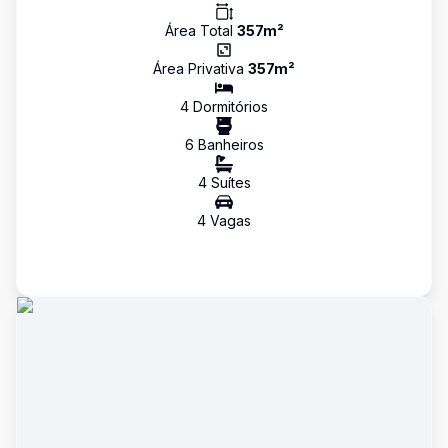
Área Total
357
m²
Área Privativa
357
m²
4
Dormitório
s
6
Banheiro
s
4
Suíte
s
4
Vaga
s