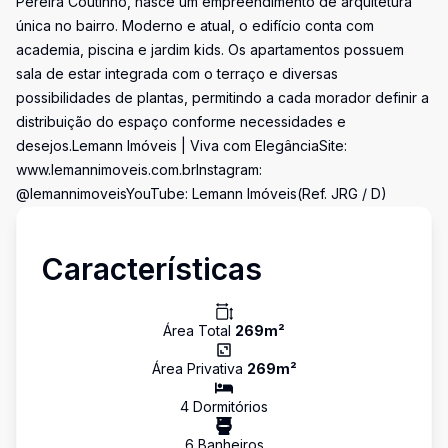
Pereira Coutinho, nasce um empreendimento de arquitetura
única no bairro. Moderno e atual, o edifício conta com
academia, piscina e jardim kids. Os apartamentos possuem
sala de estar integrada com o terraço e diversas
possibilidades de plantas, permitindo a cada morador definir a
distribuição do espaço conforme necessidades e
desejos.Lemann Imóveis | Viva com ElegânciaSite:
www.lemannimoveis.com.brInstagram:
@lemannimoveisYouTube: Lemann Imóveis(Ref. JRG / D)
Características
Área Total
269
m²
Área Privativa
269
m²
4
Dormitório
s
6
Banheiro
s