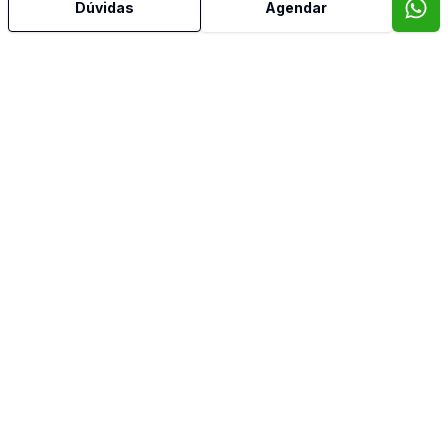
Dúvidas
Agendar
Mais informações
Ar Condicionado
Área de Serviço
Churrasqueira
Copa
Copa Cozinha
Cozinha
Despensa