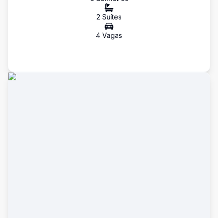
2
Suíte
s
4
Vaga
s