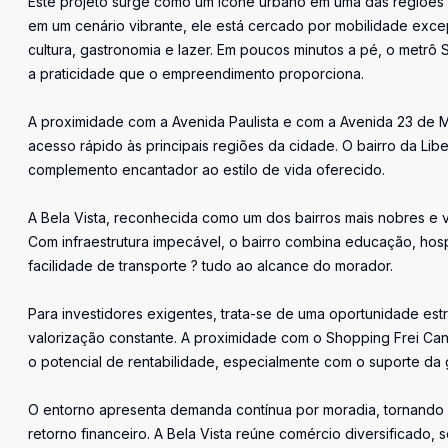
Este projeto surge como um ícone urbano em uma das regiões m
em um cenário vibrante, ele está cercado por mobilidade exce
cultura, gastronomia e lazer. Em poucos minutos a pé, o metrô
a praticidade que o empreendimento proporciona.
A proximidade com a Avenida Paulista e com a Avenida 23 de M
acesso rápido às principais regiões da cidade. O bairro da Li
complemento encantador ao estilo de vida oferecido.
A Bela Vista, reconhecida como um dos bairros mais nobres e va
Com infraestrutura impecável, o bairro combina educação, hosp
facilidade de transporte ? tudo ao alcance do morador.
Para investidores exigentes, trata-se de uma oportunidade estr
valorização constante. A proximidade com o Shopping Frei Can
o potencial de rentabilidade, especialmente com o suporte da 
O entorno apresenta demanda contínua por moradia, tornando 
retorno financeiro. A Bela Vista reúne comércio diversificado, 