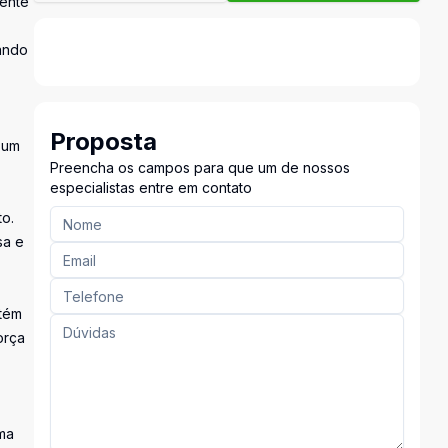
mente
çando
Proposta
 um
Preencha os campos para que um de nossos
especialistas entre em contato
to.
sa e
ntém
orça
uma