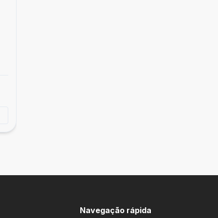
Empreendimento
Urby Paulista
Bela Vista, São Paulo - SP
Tirar dúvidas
Navegação rápida