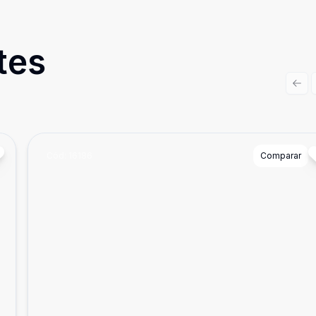
tes
Prev
Cód:
16186
Comparar