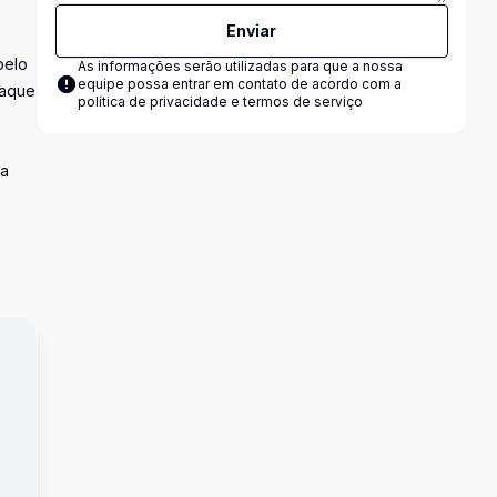
Enviar
pelo
As informações serão utilizadas para que a nossa
equipe possa entrar em contato de acordo com a
taque
política de privacidade e termos de serviço
da