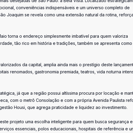
ais desejadas de São Paulo: a Bela Vista. Localizado estrategica
pcional, conveniências indispensáveis e um universo completo de
 São Joaquim se revela como uma extensão natural da rotina, refor
aio torna o endereço simplesmente imbatível para quem valoriza
berdade, tão rico em história e tradições, também se apresenta como
lorizados da capital, amplia ainda mais o prestígio deste lançamen
itais renomados, gastronomia premiada, teatros, vida noturna inten
atégica, já que a região possui altíssima procura por locação e ma
eca, com o metrô Consolação e com a própria Avenida Paulista ref
gestão Housi, que agrega praticidade e liquidez ao investimento.
este projeto uma escolha inteligente para quem busca segurança e
serviços essenciais, polos educacionais, hospitais de referência e 