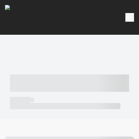
----- ----- -- ------ ---- ---- -- ----- -----
----- --- ------
----- -----
----- ----- -- ------ ---- ---- -- ----- ----- ----- --- ------