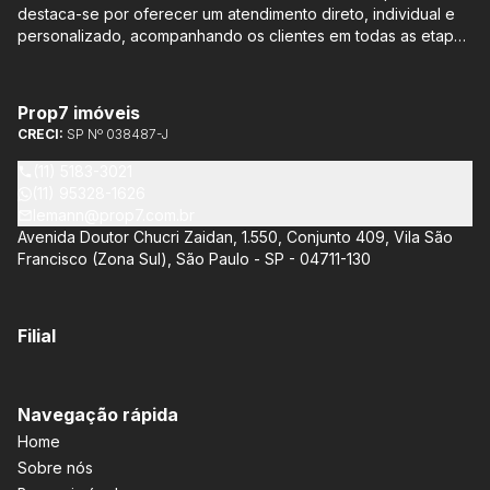
destaca-se por oferecer um atendimento direto, individual e
personalizado, acompanhando os clientes em todas as etapas
do processo de compra ou venda, sem qualquer custo
adicional. Entre os empreendimentos representados pela
Lemann Imóveis, destaca-se o Isla by Cyrela, localizado em
Prop7 imóveis
Santo Amaro, que oferece apartamentos de 113 m² e 136 m²,
CRECI:
SP Nº 038487-J
com opções de 3 ou 4 quartos e até 3 suítes. Esses imóveis
estão situados próximos ao Metrô e à Marginal Pinheiros,
(11) 5183-3021
proporcionando facilidade de acesso e comodidade aos
(11) 95328-1626
moradores.
lemann@prop7.com.br
Avenida Doutor Chucri Zaidan, 1.550, Conjunto 409, Vila São
Francisco (Zona Sul), São Paulo - SP - 04711-130
Filial
Navegação rápida
Home
Sobre nós