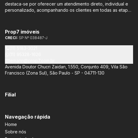
destaca-se por oferecer um atendimento direto, individual e
personalizado, acompanhando os clientes em todas as etapas
do processo de compra ou venda, sem qualquer custo
adicional. Entre os empreendimentos representados pela
Lemann Imóveis, destaca-se o Isla by Cyrela, localizado em
Prop7 imóveis
Santo Amaro, que oferece apartamentos de 113 m² e 136 m²,
CRECI:
SP Nº 038487-J
com opções de 3 ou 4 quartos e até 3 suítes. Esses imóveis
estão situados próximos ao Metrô e à Marginal Pinheiros,
(11) 5183-3021
proporcionando facilidade de acesso e comodidade aos
(11) 95328-1626
moradores.
lemann@prop7.com.br
Avenida Doutor Chucri Zaidan, 1.550, Conjunto 409, Vila São
Francisco (Zona Sul), São Paulo - SP - 04711-130
Filial
Navegação rápida
Home
Sobre nós