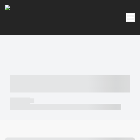
----- ----- -- ------ ---- ---- -- ----- -----
----- --- ------
----- -----
----- ----- -- ------ ---- ---- -- ----- ----- ----- --- ------