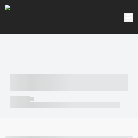
----- ----- -- ------ ---- ---- -- ----- -----
----- --- ------
----- -----
----- ----- -- ------ ---- ---- -- ----- ----- ----- --- ------