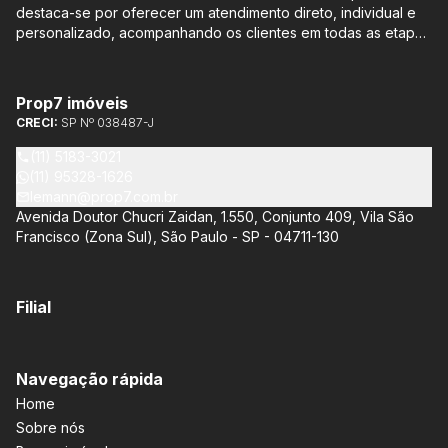
destaca-se por oferecer um atendimento direto, individual e
personalizado, acompanhando os clientes em todas as etapas
do processo de compra ou venda, sem qualquer custo
adicional. Entre os empreendimentos representados pela
Lemann Imóveis, destaca-se o Isla by Cyrela, localizado em
Prop7 imóveis
Santo Amaro, que oferece apartamentos de 113 m² e 136 m²,
CRECI:
SP Nº 038487-J
com opções de 3 ou 4 quartos e até 3 suítes. Esses imóveis
estão situados próximos ao Metrô e à Marginal Pinheiros,
(11) 5183-3021
proporcionando facilidade de acesso e comodidade aos
(11) 95328-1626
moradores.
lemann@prop7.com.br
Avenida Doutor Chucri Zaidan, 1.550, Conjunto 409, Vila São
Francisco (Zona Sul), São Paulo - SP - 04711-130
Filial
Navegação rápida
Home
Sobre nós