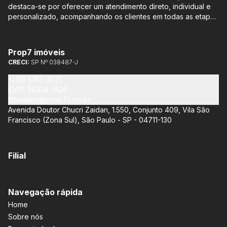
destaca-se por oferecer um atendimento direto, individual e
personalizado, acompanhando os clientes em todas as etapas
do processo de compra ou venda, sem qualquer custo
adicional. Entre os empreendimentos representados pela
Lemann Imóveis, destaca-se o Isla by Cyrela, localizado em
Prop7 imóveis
Santo Amaro, que oferece apartamentos de 113 m² e 136 m²,
CRECI:
SP Nº 038487-J
com opções de 3 ou 4 quartos e até 3 suítes. Esses imóveis
estão situados próximos ao Metrô e à Marginal Pinheiros,
(11) 5183-3021
proporcionando facilidade de acesso e comodidade aos
(11) 95328-1626
moradores.
lemann@prop7.com.br
Avenida Doutor Chucri Zaidan, 1.550, Conjunto 409, Vila São
Francisco (Zona Sul), São Paulo - SP - 04711-130
Filial
Navegação rápida
Home
Sobre nós