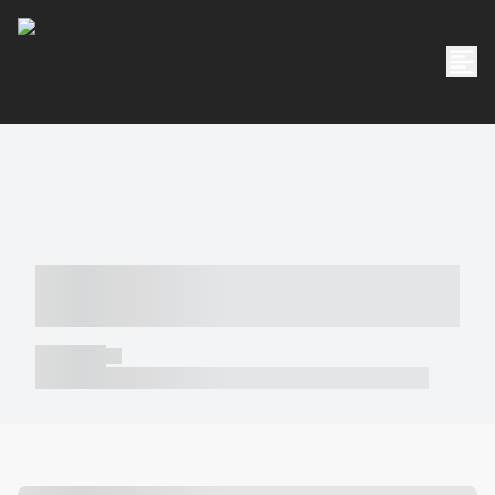
----- ----- -- ------ ---- ---- -- ----- -----
----- --- ------
----- -----
----- ----- -- ------ ---- ---- -- ----- ----- ----- --- ------