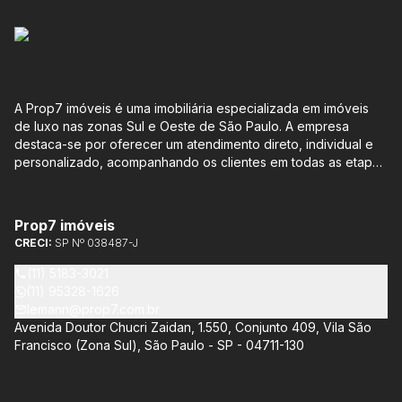
A Prop7 imóveis é uma imobiliária especializada em imóveis
de luxo nas zonas Sul e Oeste de São Paulo. A empresa
destaca-se por oferecer um atendimento direto, individual e
personalizado, acompanhando os clientes em todas as etapas
do processo de compra ou venda, sem qualquer custo
adicional. Entre os empreendimentos representados pela
Lemann Imóveis, destaca-se o Isla by Cyrela, localizado em
Prop7 imóveis
Santo Amaro, que oferece apartamentos de 113 m² e 136 m²,
CRECI:
SP Nº 038487-J
com opções de 3 ou 4 quartos e até 3 suítes. Esses imóveis
estão situados próximos ao Metrô e à Marginal Pinheiros,
(11) 5183-3021
proporcionando facilidade de acesso e comodidade aos
(11) 95328-1626
moradores.
lemann@prop7.com.br
Avenida Doutor Chucri Zaidan, 1.550, Conjunto 409, Vila São
Francisco (Zona Sul), São Paulo - SP - 04711-130