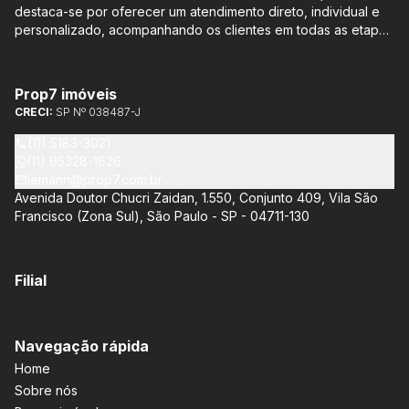
destaca-se por oferecer um atendimento direto, individual e
personalizado, acompanhando os clientes em todas as etapas
do processo de compra ou venda, sem qualquer custo
adicional. Entre os empreendimentos representados pela
Lemann Imóveis, destaca-se o Isla by Cyrela, localizado em
Prop7 imóveis
Santo Amaro, que oferece apartamentos de 113 m² e 136 m²,
CRECI:
SP Nº 038487-J
com opções de 3 ou 4 quartos e até 3 suítes. Esses imóveis
estão situados próximos ao Metrô e à Marginal Pinheiros,
(11) 5183-3021
proporcionando facilidade de acesso e comodidade aos
(11) 95328-1626
moradores.
lemann@prop7.com.br
Avenida Doutor Chucri Zaidan, 1.550, Conjunto 409, Vila São
Francisco (Zona Sul), São Paulo - SP - 04711-130
Filial
Navegação rápida
Home
Sobre nós