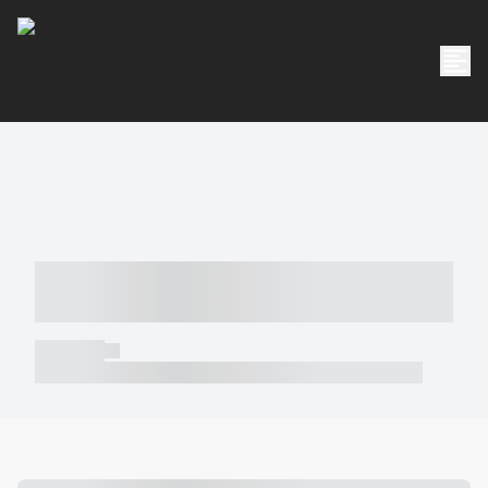
----- ----- -- ------ ---- ---- -- ----- -----
----- --- ------
----- -----
----- ----- -- ------ ---- ---- -- ----- ----- ----- --- ------