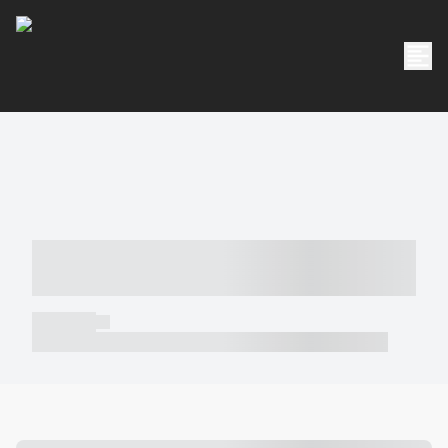
----- ----- -- ------ ---- ---- -- ----- -----
----- --- ------
----- -----
----- ----- -- ------ ---- ---- -- ----- ----- ----- --- ------