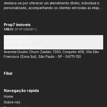
destaca-se por oferecer um atendimento direto, individual e
personalizado, acompanhando os clientes em todas as etapas
do processo de compra ou venda, sem qualquer custo
adicional. Entre os empreendimentos representados pela
Lemann Imóveis, destaca-se o Isla by Cyrela, localizado em
Prop7 imóveis
Santo Amaro, que oferece apartamentos de 113 m² e 136 m²,
CRECI:
SP Nº 038487-J
com opções de 3 ou 4 quartos e até 3 suítes. Esses imóveis
estão situados próximos ao Metrô e à Marginal Pinheiros,
(11) 5183-3021
proporcionando facilidade de acesso e comodidade aos
(11) 95328-1626
moradores.
lemann@prop7.com.br
Avenida Doutor Chucri Zaidan, 1.550, Conjunto 409, Vila São
Francisco (Zona Sul), São Paulo - SP - 04711-130
Filial
Navegação rápida
Home
Sobre nós