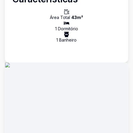
Área Total
43
m²
1
Dormitório
1
Banheiro