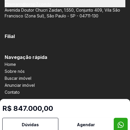
moradores.
lemann@prop7.com.br
Avenida Doutor Chucri Zaidan, 1.550, Conjunto 409, Vila São
Francisco (Zona Sul), São Paulo - SP - 04711-130
Filial
Navegação rápida
Home
Sobre nós
Buscar imóvel
Anunciar imóvel
Contato
R$ 847.000,00
Imobiliária Certificada:
Selo de Tecnologia Loft
Dúvidas
Agendar