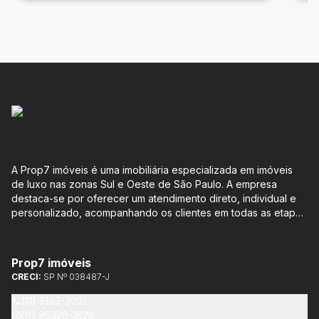
A Prop7 imóveis é uma imobiliária especializada em imóveis
de luxo nas zonas Sul e Oeste de São Paulo. A empresa
destaca-se por oferecer um atendimento direto, individual e
personalizado, acompanhando os clientes em todas as etapas
do processo de compra ou venda, sem qualquer custo
adicional. Entre os empreendimentos representados pela
Lemann Imóveis, destaca-se o Isla by Cyrela, localizado em
Prop7 imóveis
Santo Amaro, que oferece apartamentos de 113 m² e 136 m²,
CRECI:
SP Nº 038487-J
com opções de 3 ou 4 quartos e até 3 suítes. Esses imóveis
estão situados próximos ao Metrô e à Marginal Pinheiros,
(11) 5183-3021
proporcionando facilidade de acesso e comodidade aos
(11) 95328-1626