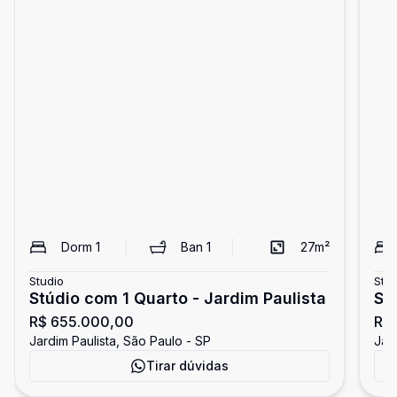
Dorm
1
Ban
1
27
m²
Studio
Stud
Stúdio com 1 Quarto - Jardim Paulista
Stú
R$ 655.000,00
R$
Jardim Paulista, São Paulo - SP
Jar
Tirar dúvidas