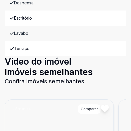
Despensa
Escritório
Lavabo
Terraço
Video do imóvel
Imóveis semelhantes
Confira imóveis semelhantes
Cód:
16093
Comparar
Có