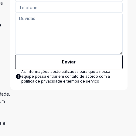
ja
a
Enviar
As informações serão utilizadas para que a nossa
equipe possa entrar em contato de acordo com a
política de privacidade e termos de serviço
dade.
 um
e e