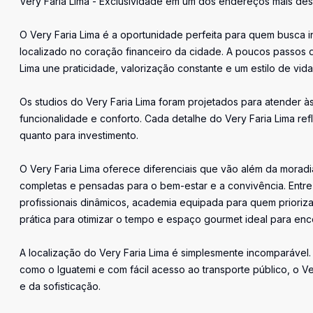
Very Faria Lima - Exclusividade em um dos endereços mais de
O Very Faria Lima é a oportunidade perfeita para quem busca 
localizado no coração financeiro da cidade. A poucos passos da
Lima une praticidade, valorização constante e um estilo de vid
Os studios do Very Faria Lima foram projetados para atender à
funcionalidade e conforto. Cada detalhe do Very Faria Lima re
quanto para investimento.
O Very Faria Lima oferece diferenciais que vão além da morad
completas e pensadas para o bem-estar e a convivência. Entr
profissionais dinâmicos, academia equipada para quem prioriz
prática para otimizar o tempo e espaço gourmet ideal para en
A localização do Very Faria Lima é simplesmente incomparável
como o Iguatemi e com fácil acesso ao transporte público, o V
e da sofisticação.