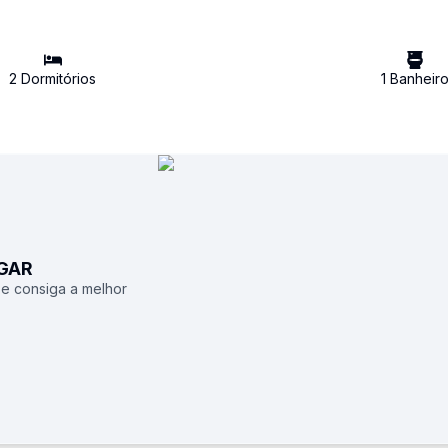
2
Dormitório
s
1
Banheir
UGAR
 e consiga a melhor