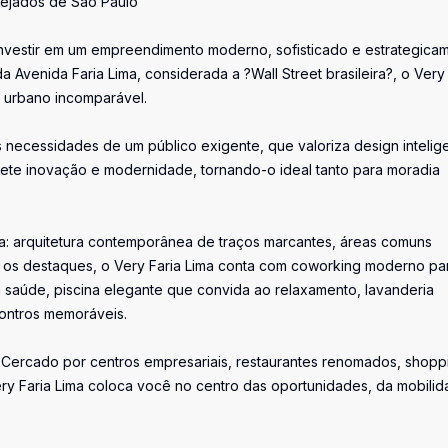
sejados de São Paulo
investir em um empreendimento moderno, sofisticado e estrategica
 Avenida Faria Lima, considerada a ?Wall Street brasileira?, o Very 
a urbano incomparável.
s necessidades de um público exigente, que valoriza design intelig
flete inovação e modernidade, tornando-o ideal tanto para moradia
ia: arquitetura contemporânea de traços marcantes, áreas comuns
e os destaques, o Very Faria Lima conta com coworking moderno pa
a saúde, piscina elegante que convida ao relaxamento, lavanderia
contros memoráveis.
. Cercado por centros empresariais, restaurantes renomados, shopp
ery Faria Lima coloca você no centro das oportunidades, da mobili