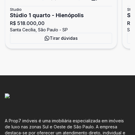
Studio
Stud
Stúdio 1 quarto - Hienópolis
St
R$ 518.000,00
R$
Santa Cecília, São Paulo - SP
San
Tirar dúvidas
A Prop7 imóveis é uma imobiliária especializada em imóveis
de luxo nas zonas Sul e Oeste de São Paulo. A empresa
destaca-se por oferecer um atendimento direto, individual e