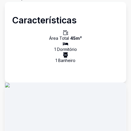
Características
Área Total
45
m²
1
Dormitório
1
Banheiro