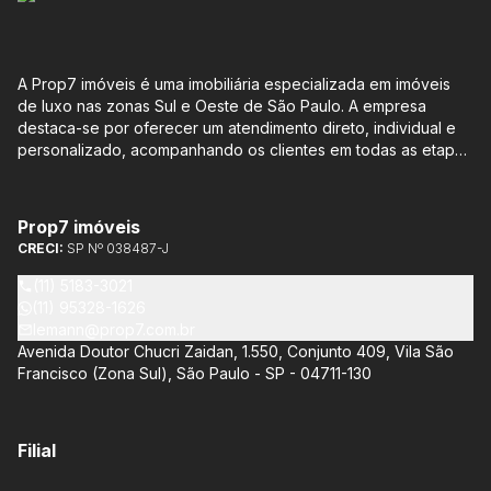
A Prop7 imóveis é uma imobiliária especializada em imóveis
de luxo nas zonas Sul e Oeste de São Paulo. A empresa
destaca-se por oferecer um atendimento direto, individual e
personalizado, acompanhando os clientes em todas as etapas
do processo de compra ou venda, sem qualquer custo
adicional. Entre os empreendimentos representados pela
Lemann Imóveis, destaca-se o Isla by Cyrela, localizado em
Prop7 imóveis
Santo Amaro, que oferece apartamentos de 113 m² e 136 m²,
CRECI:
SP Nº 038487-J
com opções de 3 ou 4 quartos e até 3 suítes. Esses imóveis
estão situados próximos ao Metrô e à Marginal Pinheiros,
(11) 5183-3021
proporcionando facilidade de acesso e comodidade aos
(11) 95328-1626
moradores.
lemann@prop7.com.br
Avenida Doutor Chucri Zaidan, 1.550, Conjunto 409, Vila São
Francisco (Zona Sul), São Paulo - SP - 04711-130
Filial