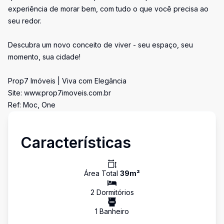
experiência de morar bem, com tudo o que você precisa ao
seu redor.
Descubra um novo conceito de viver - seu espaço, seu
momento, sua cidade!
Prop7 Imóveis | Viva com Elegância
Site: www.prop7imoveis.com.br
Ref: Moc, One
Características
Área Total
39
m²
2
Dormitório
s
1
Banheiro