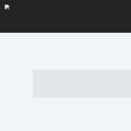
----- ----- -- -
- ------