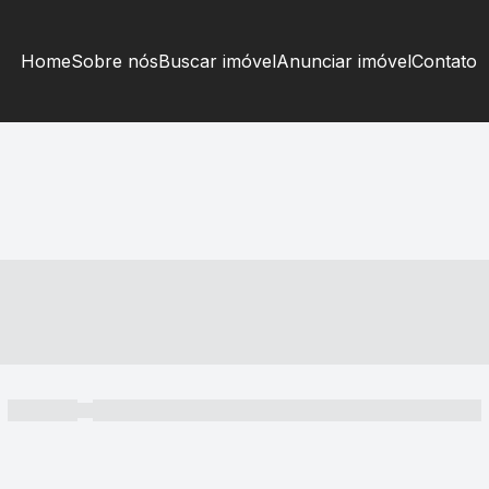
Home
Sobre nós
Buscar imóvel
Anunciar imóvel
Contato
----- ---- ---- -- ----
----- -----
----- ----- -- ------ ---- ---- -- ----- ----- ----- --- ------