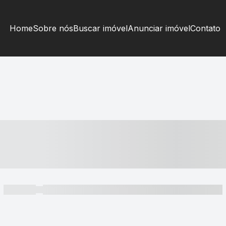
Home
Sobre nós
Buscar imóvel
Anunciar imóvel
Contato
----- ---- ---- -- ----
----- -----
----- ----- -- ------ ---- ---- -- ----- ----- ----- --- ------