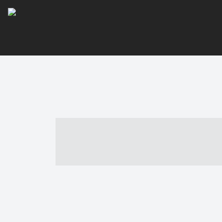
----- ----- -- -
- ------