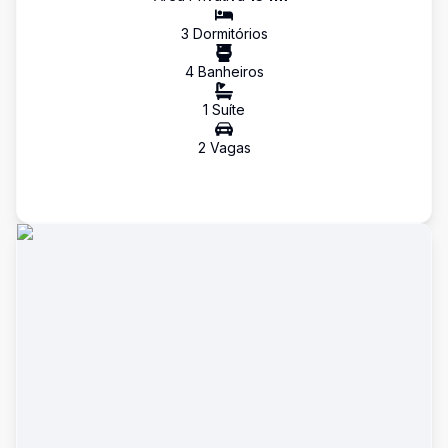
3
Dormitório
s
4
Banheiro
s
1
Suíte
2
Vaga
s