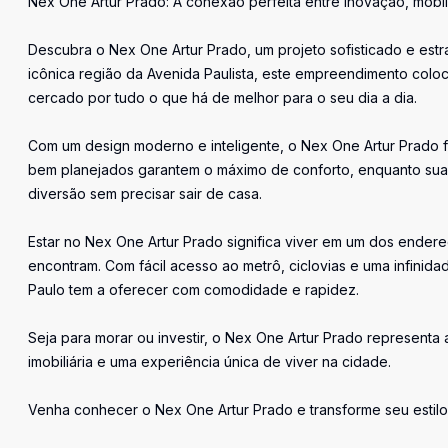
Nex One Artur Prado: A conexão perfeita entre inovação, mobil
Descubra o Nex One Artur Prado, um projeto sofisticado e est
icônica região da Avenida Paulista, este empreendimento coloc
cercado por tudo o que há de melhor para o seu dia a dia.
Com um design moderno e inteligente, o Nex One Artur Prado f
bem planejados garantem o máximo de conforto, enquanto sua 
diversão sem precisar sair de casa.
Estar no Nex One Artur Prado significa viver em um dos ender
encontram. Com fácil acesso ao metrô, ciclovias e uma infinid
Paulo tem a oferecer com comodidade e rapidez.
Seja para morar ou investir, o Nex One Artur Prado representa
imobiliária e uma experiência única de viver na cidade.
Venha conhecer o Nex One Artur Prado e transforme seu estilo 