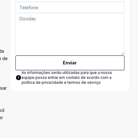
da
á de
Enviar
As informações serão utilizadas para que a nossa
equipe possa entrar em contato de acordo com a
política de privacidade e termos de serviço
isar
cil
er