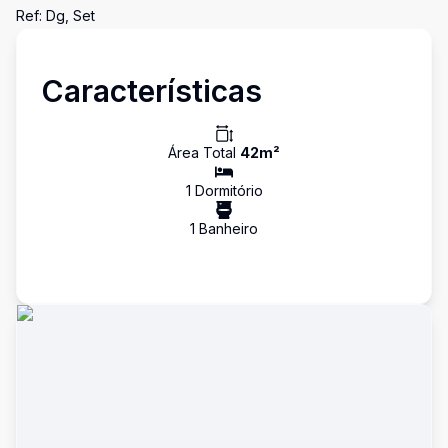
Ref: Dg, Set
Características
Área Total
42
m²
1
Dormitório
1
Banheiro