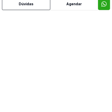
Dúvidas
Agendar
Mais informações
Aceita Pet
Água Quente