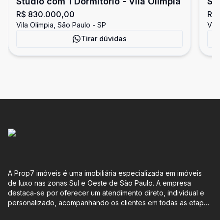
Stúdio com 1 Dormitório - Vila Olímpia
St
R$ 830.000,00
R$
Vila Olímpia, São Paulo - SP
Vila
Tirar dúvidas
A Prop7 imóveis é uma imobiliária especializada em imóveis
de luxo nas zonas Sul e Oeste de São Paulo. A empresa
destaca-se por oferecer um atendimento direto, individual e
personalizado, acompanhando os clientes em todas as etapas
do processo de compra ou venda, sem qualquer custo