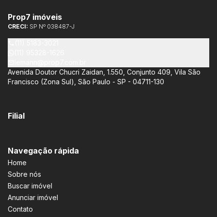
adicional. Entre os empreendimentos representados pela
Lemann Imóveis, destaca-se o Isla by Cyrela, localizado em
Prop7 imóveis
Santo Amaro, que oferece apartamentos de 113 m² e 136 m²,
CRECI:
SP Nº 038487-J
com opções de 3 ou 4 quartos e até 3 suítes. Esses imóveis
estão situados próximos ao Metrô e à Marginal Pinheiros,
(11) 5183-3021
proporcionando facilidade de acesso e comodidade aos
(11) 95328-1626
moradores.
lemann@prop7.com.br
Avenida Doutor Chucri Zaidan, 1.550, Conjunto 409, Vila São
Francisco (Zona Sul), São Paulo - SP - 04711-130
Filial
Navegação rápida
Home
Sobre nós
Buscar imóvel
Anunciar imóvel
Contato