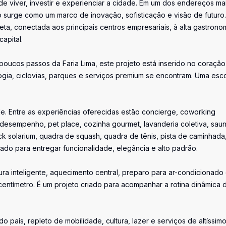
de viver, investir e experienciar a cidade. Em um dos endereços ma
 surge como um marco de inovação, sofisticação e visão de futuro.
eta, conectada aos principais centros empresariais, à alta gastrono
apital.
oucos passos da Faria Lima, este projeto está inserido no coração
gia, ciclovias, parques e serviços premium se encontram. Uma esc
de. Entre as experiências oferecidas estão concierge, coworking
 desempenho, pet place, cozinha gourmet, lavanderia coletiva, saun
ck solarium, quadra de squash, quadra de tênis, pista de caminhada
ado para entregar funcionalidade, elegância e alto padrão.
a inteligente, aquecimento central, preparo para ar-condicionado
entímetro. É um projeto criado para acompanhar a rotina dinâmica 
o país, repleto de mobilidade, cultura, lazer e serviços de altíssim