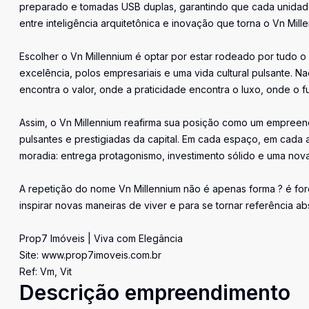
preparado e tomadas USB duplas, garantindo que cada unida
entre inteligência arquitetônica e inovação que torna o Vn M
Escolher o Vn Millennium é optar por estar rodeado por tudo o 
excelência, polos empresariais e uma vida cultural pulsante. 
encontra o valor, onde a praticidade encontra o luxo, onde o f
Assim, o Vn Millennium reafirma sua posição como um empreendi
pulsantes e prestigiadas da capital. Em cada espaço, em cada
moradia: entrega protagonismo, investimento sólido e uma nova
A repetição do nome Vn Millennium não é apenas forma ? é for
inspirar novas maneiras de viver e para se tornar referência ab
Prop7 Imóveis | Viva com Elegância
Site: www.prop7imoveis.com.br
Ref: Vm, Vit
Descrição empreendimento