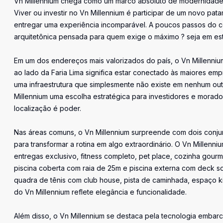
Vn Millennium chega como um marco absoluto de modernidade e 
Viver ou investir no Vn Millennium é participar de um novo pa
entregar uma experiência incomparável. A poucos passos do co
arquitetônica pensada para quem exige o máximo ? seja em esti
Em um dos endereços mais valorizados do país, o Vn Millennium
ao lado da Faria Lima significa estar conectado às maiores emp
uma infraestrutura que simplesmente não existe em nenhum outr
Millennium uma escolha estratégica para investidores e mora
localização é poder.
Nas áreas comuns, o Vn Millennium surpreende com dois conju
para transformar a rotina em algo extraordinário. O Vn Millen
entregas exclusivo, fitness completo, pet place, cozinha gourm
piscina coberta com raia de 25m e piscina externa com deck sol
quadra de tênis com club house, pista de caminhada, espaço k
do Vn Millennium reflete elegância e funcionalidade.
Além disso, o Vn Millennium se destaca pela tecnologia embarc