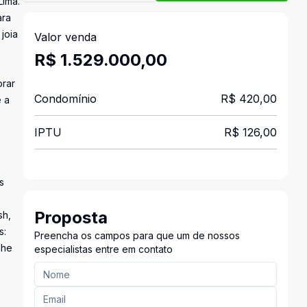
Lima.
ara
joia
Valor venda
R$ 1.529.000,00
orar
Condomínio
R$ 420,00
e a
IPTU
R$ 126,00
s
Proposta
sh,
s:
Preencha os campos para que um de nossos
lhe
especialistas entre em contato