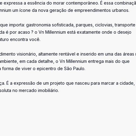
de expressa a essência do morar contemporâneo. É essa combinaç
illennium um ícone da nova geração de empreendimentos urbanos.
que importa: gastronomia sofisticada, parques, ciclovias, transporte
Nada é por acaso ? o Vn Millennium está exatamente onde o desejo
uturo encontra você.
mento visionário, altamente rentável e inserido em uma das áreas 
 ambiente, em cada detalhe, o Vn Millennium entrega mais do que
 forma de viver o epicentro de São Paulo.
ça. É a expressão de um projeto que nasceu para marcar a cidade,
soluta no mercado imobiliário.