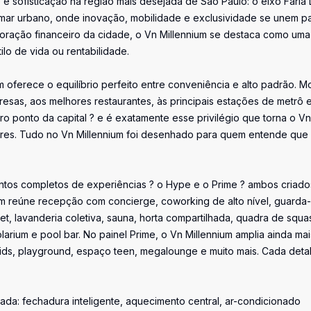
sofisticação na região mais desejada de São Paulo: o eixo Faria 
tamar urbano, onde inovação, mobilidade e exclusividade se unem p
ração financeiro da cidade, o Vn Millennium se destaca como uma 
lo de vida ou rentabilidade.
 oferece o equilíbrio perfeito entre conveniência e alto padrão. M
resas, aos melhores restaurantes, às principais estações de metrô 
o ponto da capital ? e é exatamente esse privilégio que torna o Vn
dores. Tudo no Vn Millennium foi desenhado para quem entende que
ntos completos de experiências ? o Hype e o Prime ? ambos criado
nium reúne recepção com concierge, coworking de alto nível, guarda-
et, lavanderia coletiva, sauna, horta compartilhada, quadra de squa
arium e pool bar. No painel Prime, o Vn Millennium amplia ainda mai
ids, playground, espaço teen, megalounge e muito mais. Cada deta
ada: fechadura inteligente, aquecimento central, ar-condicionado